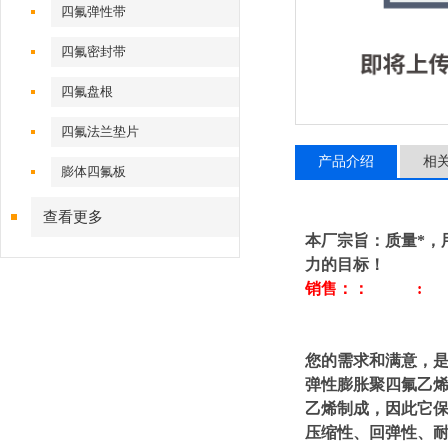
四氟弹性带
四氟密封带
四氟盘根
四氟法兰垫片
产品介绍
相
膨体四氟板
查看更多
本厂宗旨：质量*，
力的目标！
销售：： :
您的需求和满意，是
弹性膨胀聚四氟乙烯
乙烯制成，因此它保
压缩性、回弹性、