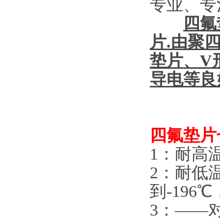
专业、专
四氟
片.由聚
垫片、V
导电等良
四氟垫片
1：耐高
2：耐低
到-196
3：——