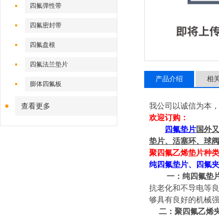
四氟弹性带
四氟密封带
四氟盘根
四氟法兰垫片
产品介绍
相
膨体四氟板
我公司以诚信为本
查看更多
欢迎订购：
四氟垫片
国外又
垫片、活塞环、球
聚四氟乙烯垫片种
纯四氟垫片、四氟
一：纯四氟垫
抗老化和不导电等良好
够具有良好的机械强
二：聚四氟乙烯夹