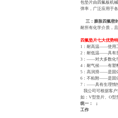
包垫片由四氟板机
弹率，广泛应用于
三：膨胀四氟密
耐所有化学介质，
四氟垫片七大优势
1：耐高温——使用工
2：耐低温——具有
3：——对大多数化
4：耐气候——有塑
5：高润滑——是固
6：不粘附——是固
7：——具有生理惰
我公司可根据客户
如：V型垫片、O型
统一： ;
工作