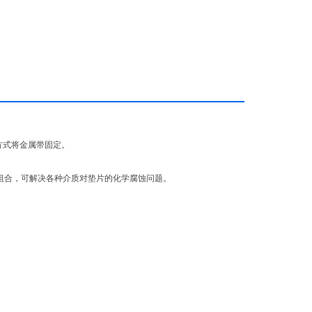
能耐高温、高压和适应超低温或真空下的使用条件。通过改变垫片的
对垫片的化学腐蚀问题。
度、压力波动频繁的工位上，密封性能稳定、可靠。
方式将金属带固定。
组合，可解决各种介质对垫片的化学腐蚀问题。