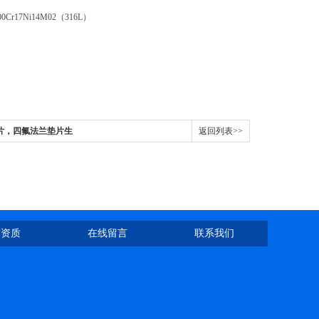
0Cr17Ni14M02（316L）
片，四氟法兰垫片生
返回列表>>
誉资质
在线留言
联系我们