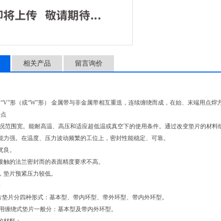
1、 适用的工况范围宽。
材料组合，可解决各种介质
2、应力补偿能力强。在温
3、密封性能优良。
4、对与垫片接触的法兰
相关产品
留言询价
“V”形（或“W”形） 金属带与非金属带相互重迭，连续缠绕而成，在始、末端用点焊
特点
工况范围宽。能耐高温、高压和适应超低温或真空下的使用条件。通过改变垫片的材料
能力强。在温度、压力波动频繁的工位上，密封性能稳定、可靠。
优良。
接触的法兰密封而的表面精度要求不高。
，垫片预紧压力较低。
类
片垫片分四种形式：基本型、带内环型、带外环型、带内外环型。
器用缠绕式垫片一般分：基本型及带内外环型。