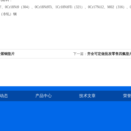
的材料：
0Cr18Ni9（304）、0Cr18Ni9Ti、1Cr18Ni9Ti（321）、0Cr17Ni12、M02（316）、0
（冷轧）钢
全紫铜垫片
下一篇：
齐全可定做批发零售四氟垫
产厂家
动态
产品中心
技术文章
荣