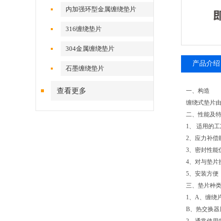
内加强环型金属缠绕垫片
316缠绕垫片
304金属缠绕垫片
产品介绍
石墨缠绕垫片
查看更多
一、构造
缠绕式垫片由
二、性能及
1、 适用的
2、应力补偿
3、密封性能
4、对与垫片
5、安装方便
三、垫片种
1、A、缠绕
B、热交换