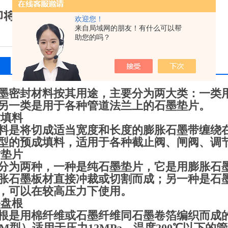
欢迎您！
来自局域网的朋友！有什么可以帮
助您的吗？
相关产品
留言询价
墨密封材料按其用途，主要分为两大类：一类
另一类是用于各种管道法兰上的石墨垫片。
封填料
料是将切成适当宽度和长度的膨胀石墨带缠绕
型的预成填料，适用于各种截止阀、闸阀、调
封垫片
分为两种，一种是纯石墨垫片，它是用膨胀石
胀石墨板材直接冲裁或切割而成；另一种是石
，可以在较高压力下使用。
墨盘根
根是用棉纤维或石墨纤维同石墨卷箔编织而成
PM型）适用于压力12MPa、温度200℃以下