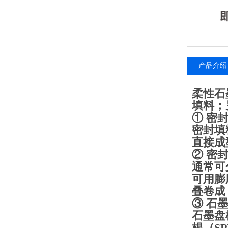
产品介绍
柔性石
填料；
① 密
密封填
直接成
② 密
通常可
可用膨
叠卷成
③ 石
石墨盘
根（S