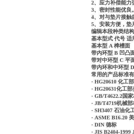
2、应力补偿能力
3、密封性能优良
4、对与垫片接触
5、安装方便，垫
编辑本段种类结
基本型式 代号 
基本型 A 榫槽面
带内环型 B 凹凸
带对中环型 C 平
带内环和中环型 
常用的产品标准
· HG20610 化
· HG20631化
· GB/T4622.2国
· JB/T4719机械
· SH3407 石油
· ASME B16.20 
· DIN 德标
· JIS B2404-1999