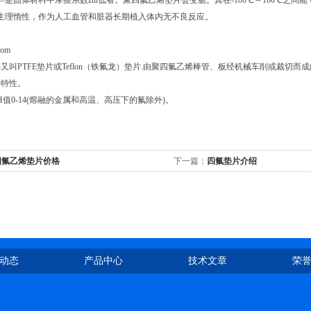
—是固体材料中摩擦系数zui低者。聚四氟乙烯垫片会变脆。其在-100℃～100℃之间
生理惰性，作为人工血管和脏器长期植入体内无不良反应。
com
又叫PTFE垫片或Teflon（铁氟龙）垫片.由聚四氟乙烯棒管、板经机械车削或裁
好特性。
H值0-14(熔融的金属和高温、高压下的氟除外)。
四氟乙烯垫片价格
下一篇：
四氟垫片介绍
动态
产品中心
技术文章
荣