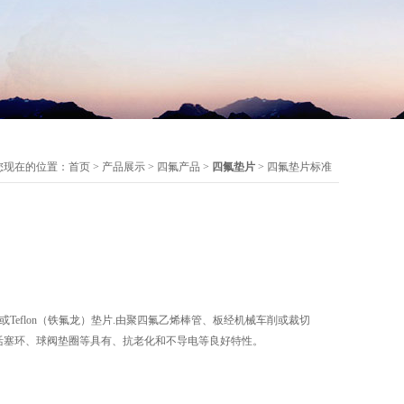
您现在的位置：
首页
>
产品展示
>
四氟产品
>
四氟垫片
> 四氟垫片标准
或Teflon（铁氟龙）垫片.由聚四氟乙烯棒管、板经机械车削或裁切
活塞环、球阀垫圈等具有、抗老化和不导电等良好特性。