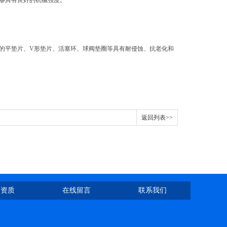
能 够具有良好的机械强度。
切而成的平垫片、V形垫片、活塞环、球阀垫圈等具有耐侵蚀、抗老化和
返回列表>>
誉资质
在线留言
联系我们