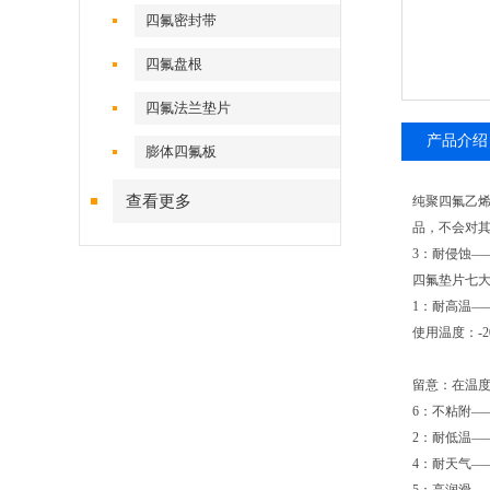
四氟密封带
四氟盘根
四氟法兰垫片
产品介绍
膨体四氟板
查看更多
纯聚四氟乙烯
品，不会对
3：耐侵蚀—
四氟垫片七
1：耐高温—
使用温度：-2
留意：在温度
6：不粘附—
2：耐低温—
4：耐天气—