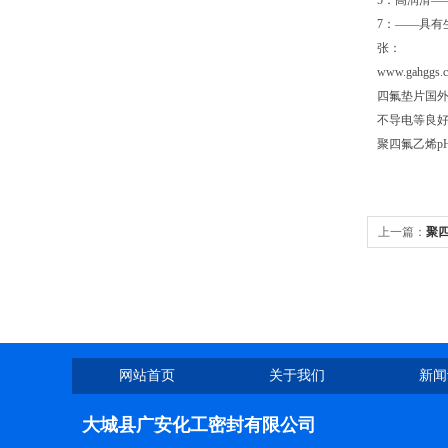
5：高润滑—
7：——具有
张：
www.gahggs.
四氟垫片国外
不导电等良
聚四氟乙烯p
上一篇：
聚
网站首页
关于我们
新闻
大城县广安化工密封有限公司