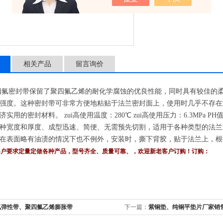
相关产品
留言询价
四氟密封带保留了聚四氟乙烯的耐化学腐蚀的优良性能，同时具有较佳的
强度。这种密封带可非常方便地粘贴于法兰密封面上，使用时几乎不存在
实用的密封材料。 zui高使用温度：280℃ zui高使用压力：6.3MPa PH值
种宽度和厚度、成型迅速、简便、无需预先切割，适用于各种类型的法兰
在表面略有油渍的情况下也不例外，安装时，撕下背胶，贴于法兰上，根
客户要求定量定做各种产品，型号齐全、质量可靠、，欢迎新老客户订购！订购
氟弹性带、聚四氟乙烯膨胀带
下一篇：
紫铜垫、纯铜平垫片厂家销