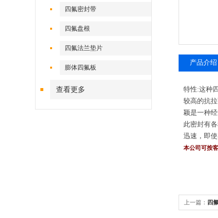
四氟密封带
四氟盘根
四氟法兰垫片
产品介绍
膨体四氟板
查看更多
特性:这种
较高的抗拉
颖是一种经济
此密封有各
迅速，即使
本公司可按
上一篇：
四