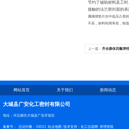
节约了辅助材料及工时
接触的法兰密封面的表
属缠绕垫片在中低压介质
不高，材料利用率高，制
上一篇：
齐全膨体四氟弹
网站首页
关于我们
新闻动态
大城县广安化工密封有限公司
地址：河北廊坊大城县广安开发区
备案号：
总访问量：358522
站点地图
技术支持：
化工仪器网
管理登陆