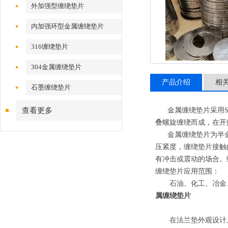
外加强型缠绕垫片
内加强环型金属缠绕垫片
316缠绕垫片
304金属缠绕垫片
产品介绍
相
石墨缠绕垫片
查看更多
金属缠绕垫片采用SUS
叠螺旋缠绕而成，在开
金属缠绕垫片为半金
压紧度，缠绕垫片接触
有冲击或震动的场合。
缠绕垫片应用范围：
石油、化工、冶金、
属缠绕垫片
在法兰垫外观设计上为