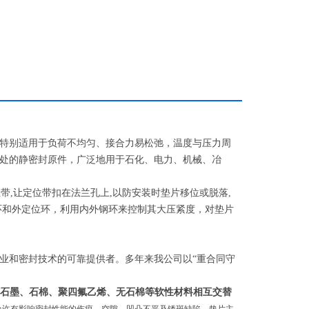
特别适用于负荷不均匀、接合力易松弛，温度与压力周
处的静密封原件，广泛地用于石化、电力、机械、冶
带,让定位带扣在法兰孔上,以防安装时垫片移位或脱落,
环和外定位环，利用内外钢环来控制其大压紧度，对垫片
和密封技术的可靠提供者。多年来我公司以“重合同守
金材料与石墨、石棉、聚四氟乙烯、无石棉等软性材料相互交替