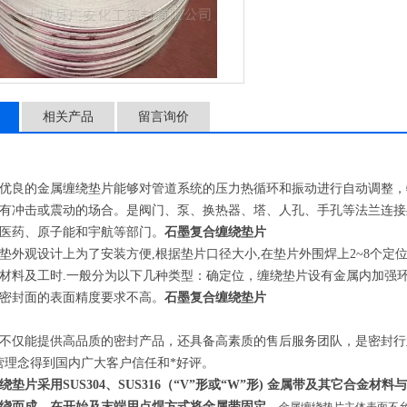
相关产品
留言询价
良的金属缠绕垫片能够对管道系统的压力热循环和振动进行自动调整，
有冲击或震动的场合。是阀门、泵、换热器、塔、人孔、手孔等法兰连接
医药、原子能和宇航等部门。
石墨复合缠绕垫片
观设计上为了安装方便,根据垫片口径大小,在垫片外围焊上2~8个定位
材料及工时.一般分为以下几种类型：确定位，缠绕垫片设有金属内加强
密封面的表面精度要求不高。
石墨复合缠绕垫片
仅能提供高品质的密封产品，还具备高素质的售后服务团队，是密封行业
营理念得到国内广大客户信任和*好评。
绕垫片采用SUS304、SUS316（“V”形或“W”形) 金属带及其它合
绕而成，在开始及末端用点焊方式将金属带固定。