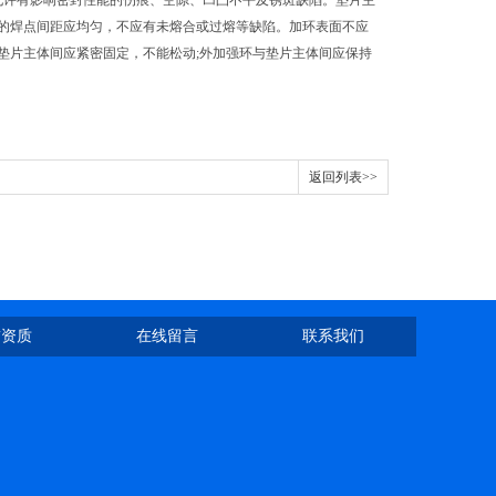
允许有影响密封性能的伤痕、空隙、凹凸不平及锈斑缺陷。垫片主
的焊点间距应均匀，不应有未熔合或过熔等缺陷。加环表面不应
垫片主体间应紧密固定，不能松动;外加强环与垫片主体间应保持
返回列表>>
誉资质
在线留言
联系我们