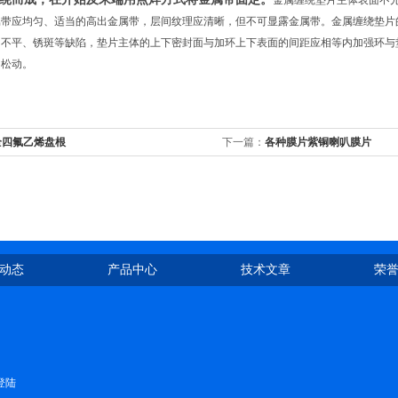
金属缠绕垫片主体表面不
属带应均匀、适当的高出金属带，层间纹理应清晰，但不可显露金属带。金属缠绕垫片
凸不平、锈斑等缺陷，垫片主体的上下密封面与加环上下表面的间距应相等内加强环与
当松动。
全四氟乙烯盘根
下一篇：
各种膜片紫铜喇叭膜片
动态
产品中心
技术文章
荣
登陆