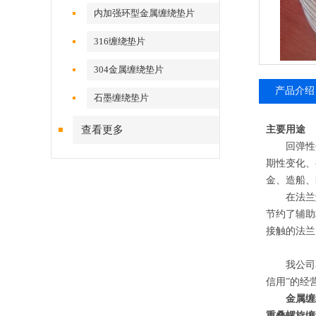
内加强环型金属缠绕垫片
316缠绕垫片
304金属缠绕垫片
产品介绍
石墨缠绕垫片
查看更多
主要用途
回弹性优
期性变化、
金、造船、
在法兰垫外
节约了辅助
接触的法兰
我公司不
信用”的经
金属缠
重叠螺旋缠