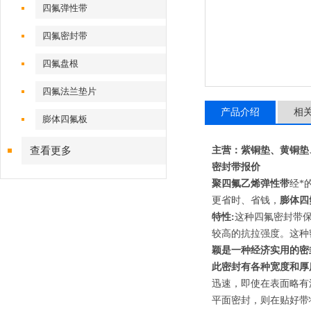
四氟弹性带
四氟密封带
四氟盘根
四氟法兰垫片
产品介绍
相
膨体四氟板
查看更多
主营：紫铜垫、黄铜垫
密封带报价
聚四氟乙烯弹性带
经*
更省时、省钱，
膨体四
特性:
这种四氟密封带
较高的抗拉强度。这种
颖是一种经济实用的密
此密封有各种宽度和厚
迅速，即使在表面略有
平面密封，则在贴好带