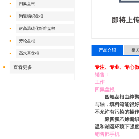
四氟盘根
陶瓷编织盘根
耐高温碳化纤维盘根
芳纶盘根
产品介绍
相
高水基盘根
专注、专业、专心做
查看更多
销售：
工作
四氟盘根
四氟盘根由纯聚四
与轴，填料箱能很好
不允许有污染的操
聚四氟乙烯编织（
温和潮湿环境下强度
销售部手机