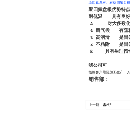
纶四氟盘根、石棉四氟盘
聚四氟盘根优势特
耐低温——具有良好
2: ——对大多数
3: 耐气候——有
4: 高润滑——是固
5: 不粘附——是
6: ——具有生理
我公司可
根据客户需要加工生产：
销售部：
上一篇：
盘根*