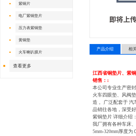
紫铜片
电厂紫铜垫片
压力表紫铜垫
黄铜垫
产品介绍
相
火车喇叭膜片
查看更多
江西省铜垫片、紫
销售：:
本公司专业生产密封
火车四眼垫、风阀
造 。广泛配套于 
品销往各地，深受
紫铜垫片 详细
我厂拥有各种车床、液
5mm-320mm厚