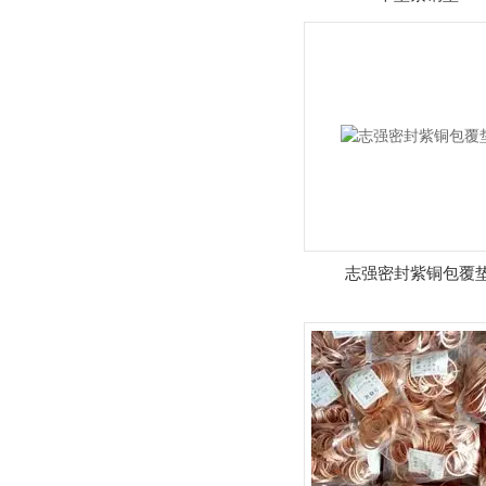
志强密封紫铜包覆