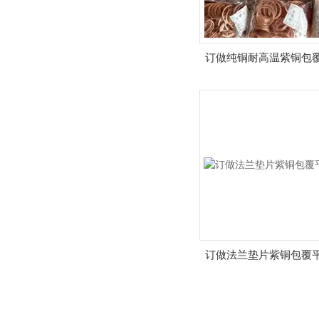
订做纯铜耐高温紫铜包
订做法兰垫片紫铜包覆