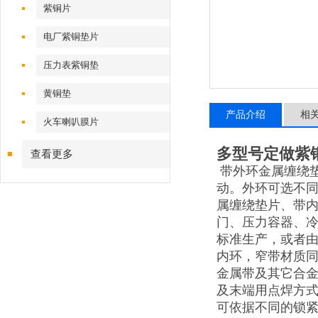
紫铜片
电厂紫铜垫片
压力表紫铜垫
黄铜垫
产品介绍
相
火车喇叭膜片
多型号定做紫
查看更多
带外环金属缠绕
动。外环可选不
属缠绕垫片、带
门、压力容器、冷凝
标准生产，或者由
内环，窄带材质同钢
金属带及其它合
及末端用点焊方
可依据不同的锁