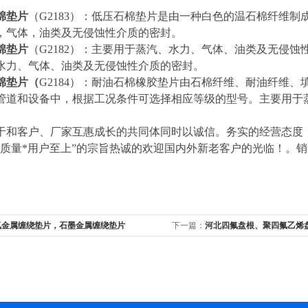
棉垫片
（G2183）：低压石棉垫片是由一种白色的温石棉纤维
，气体，油类及无侵蚀性介质的密封。
棉垫片
（G2182）：主要用于蒸汽、水力、气体、油类及无侵蚀性
水力、气体、油类及无侵蚀性介质的密封。
棉垫片（
G2184）：耐油石棉橡胶垫片由石棉纤维、耐油纤维
管道和设备中，根据工况条件可选择相应等级的型号。主要用于
于和客户、厂家互惠成长的共同体同时以诚信。务实的经营态度
“质量*用户至上”的宗旨热诚的欢迎国内外新老客户的光临！。
氟金属缠绕垫片，石墨金属缠绕垫片
下一篇：
河北四氟盘根、聚四氟乙烯