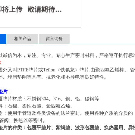
机泵、管阀、换热器等密封
相关产品
留言询价
诚信为本，专注、专业、专心生产密封材料，严格遵守执行标
：
国外又叫PTFE垫片或Teflon（铁氟龙）垫片.由聚四氟乙烯棒
环、球阀垫圈等具有、抗老化和不导电等良好特性。
垫片
：
垫片材质：不锈钢304、316、铜、铝、碳钢等
：石棉、柔性石墨、聚四氟乙烯、
：使用于管道及各类设备的法兰密封。使用各种介质的介质的
阀、换热器等密封。
垫片的种类：包覆平垫片、紫铜垫、波形包覆垫、换热器用、异