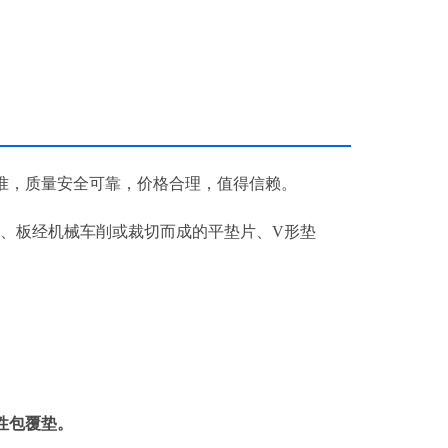
。
准，质量安全可靠，价格合理，值得信赖。
、 管、板经机械车削或裁切而成的平垫片、V形垫
性包覆垫。