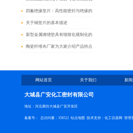
四氟绝缘垫片：高性能密封与绝缘的工业卫士
关于铜垫片的基本描述
新型金属缠绕垫具有细致化规制化的特点
陶瓷纤维布厂家为大家介绍产品特点和工艺
网站首页
关于我们
新闻
大城县广安化工密封有限公司
地址：河北廊坊大城县广安开发区
备案号：
总访问量：358522
站点地图
技术支持：
化工仪器网
管理