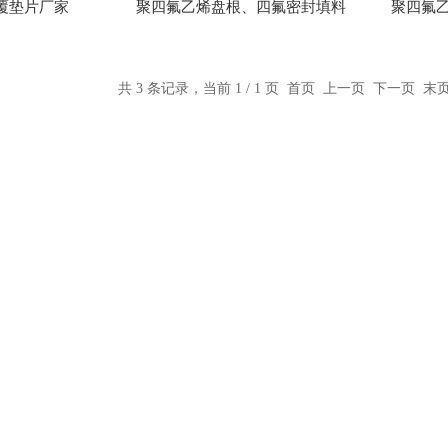
覆垫片厂家
聚四氟乙烯盘根、四氟密封填料
聚四氟
共 3 条记录，当前 1 / 1 页 首页 上一页 下一页 