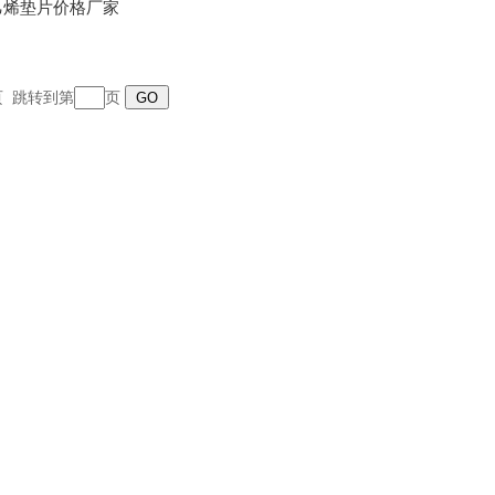
乙烯垫片价格厂家
末页 跳转到第
页