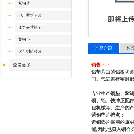
紫铜片
电厂紫铜垫片
压力表紫铜垫
黄铜垫
产品介绍
相
火车喇叭膜片
销售：：
查看更多
铝垫片由的铝板切
门、气缸盖得密封
专业生产铜垫、紫
铜、铝、铁冲压配件
程机械等。生产的
紫铜垫片特点：
紫铜垫片采用的原材
能,因此也归入铜合