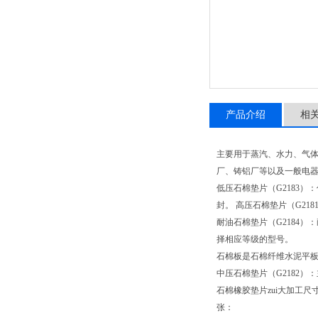
产品介绍
相
主要用于蒸汽、水力、气体
厂、铸铝厂等以及一般电
低压石棉垫片（G2183
封。 高压石棉垫片（G2
耐油石棉垫片（G2184
择相应等级的型号。
石棉板是石棉纤维水泥平
中压石棉垫片（G2182
石棉橡胶垫片zui大加工尺
张：