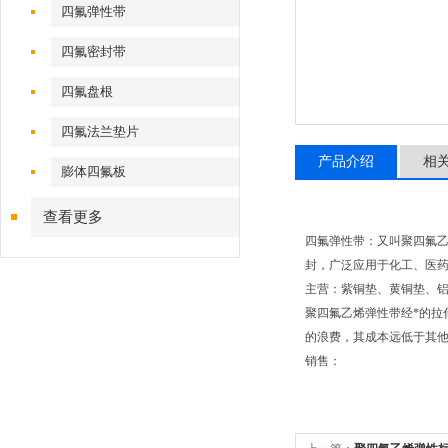
四氟弹性带
四氟密封带
四氟盘根
四氟法兰垫片
产品介绍
相
膨体四氟板
查看更多
四氟弹性带：又叫聚四氟
封，广泛应用于化工、医
主营：紫铜垫、黄铜垫、
聚四氟乙烯弹性带经*的拉
的浪费，其成本远低于其
销售：