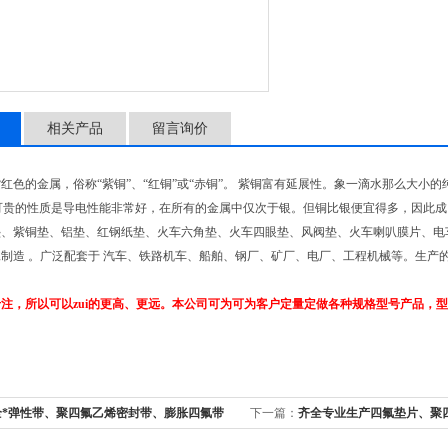
相关产品
留言询价
红色的金属，俗称“紫铜”、“红铜”或“赤铜”。 紫铜富有延展性。象一滴水那么大
i可贵的性质是导电性能非常好，在所有的金属中仅次于银。但铜比银便宜得多，因此成
垫、紫铜垫、铝垫、红钢纸垫、火车六角垫、火车四眼垫、风阀垫、火车喇叭膜片、电
制造 。广泛配套于 汽车、铁路机车、船舶、钢厂、矿厂、电厂、工程机械等。生产
注，所以可以zui的更高、更远。本公司可为可为客户定量定做各种规格型号产品，
全*弹性带、聚四氟乙烯密封带、膨胀四氟带
下一篇：
齐全专业生产四氟垫片、聚
性四氟垫片