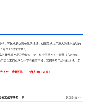
小的纯铜，可拉成长达两公里的细丝，或压延成比床还大的几乎透明的
了电气工业的“主角”。
车连接线等产品及异型铜、铝、铁冲压配件；并能承揽各种特殊
的产品在工商业同仁中享有很高声誉，紫铜垫片产品销往各地，深
型号齐全、质量可靠、，咨询订购！订购：
四氟乙烯平垫片、异
返回列表>>