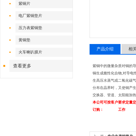
紫铜片
电厂紫铜垫片
压力表紫铜垫
黄铜垫
产品介绍
相
火车喇叭膜片
查看更多
紫铜中的微量杂质对铜的导
铜生成脆性化合物,对导电
生高压水蒸气或二氧化碳气
分布在晶界时，又使铜产
交换器、管道、太阳能加热
本公司可按客户要求定量
订购： 工作