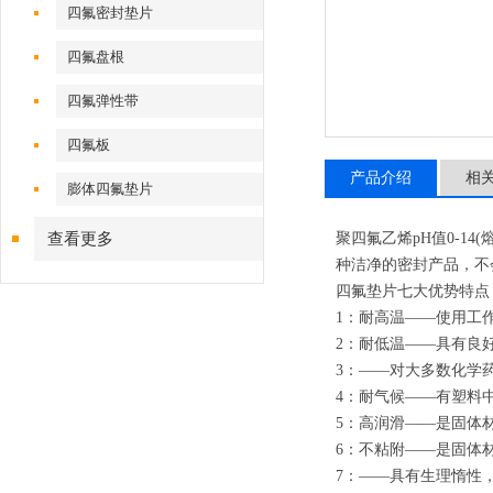
四氟密封垫片
四氟盘根
四氟弹性带
四氟板
产品介绍
相
膨体四氟垫片
查看更多
聚四氟乙烯pH值0-14
种洁净的密封产品，不
四氟垫片七大优势特点
1：耐高温——使用工作
2：耐低温——具有良好
3：——对大多数化学
4：耐气候——有塑料
5：高润滑——是固体材
6：不粘附——是固体材
7：——具有生理惰性