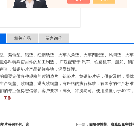
相关产品
留言询价
垫、紫铜垫、铝垫、红钢纸垫、火车六角垫、火车四眼垫、风阀垫、火车
揽各种特殊密封件的加工制造 。广泛配套于 汽车、铁路机车、船舶、
声誉，紫铜垫片产品销往各地，深受好评。
的需要定做各种规格的紫铜垫片、铝垫片、黄铜垫片等，供货及时，质优
生产铜垫、紫铜垫、退火紫铜垫，有严格的执行标准，有国家的生产标准
们的专业值得您信赖。客户要求：淬火、冲洗均可。使用温度小于400℃
 工作
铜垫片黄铜垫片厂家
下一篇：
四氟弹性带、膨胀四氟密封