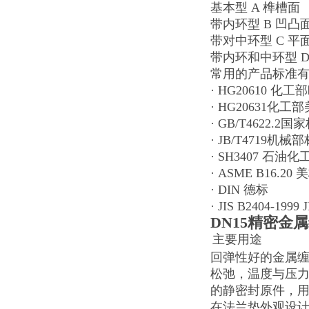
基本型 A 榫槽面
带内环型 B 凹凸
带对中环型 C 
带内环和中环型 
常用的产品标准
· HG20610 化
· HG20631化工
· GB/T4622.2国
· JB/T4719机械
· SH3407 石油
· ASME B16.20 
· DIN 德标
· JIS B2404-1999
DN15精密金
主要用途
回弹性好的金属
松弛，温度与压
的静密封原件，
在法兰垫外观设计