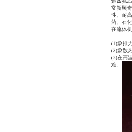
聚四氟
常新颖
性、耐
药、石
在流体机
(1)象
(2)象
(3)在
难。