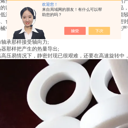
乙烯垫片是新型的密封产品，可以取代垫片、垫圈等密封
欢迎您！
奇的密封材料。它是种连续带状的白色纯聚四氟乙烯制品
来自局域网的朋友！有什么可以帮
高低温性及优异的耐性、不老化性、自润滑性。密封性能
助您的吗？
化、食品饮料、电子、电力、冶金、船舶等行业理想的密
械中(如泵、压缩机、拌和釜、离心机等)，作业条件较
推力轴承那样接受轴向力;
散热器那样把产生的热量导出;
高温高压易情况下，静密封现已很艰难，还要在高速旋转