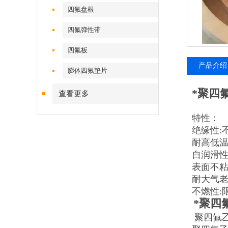
四氟盘根
四氟弹性带
四氟板
产品介绍
膨体四氟垫片
*聚四
查看更多
特性：
绝缘性:
耐高低温
自润滑性
表面不粘
耐大气老
不燃性:
*聚四
聚四氟