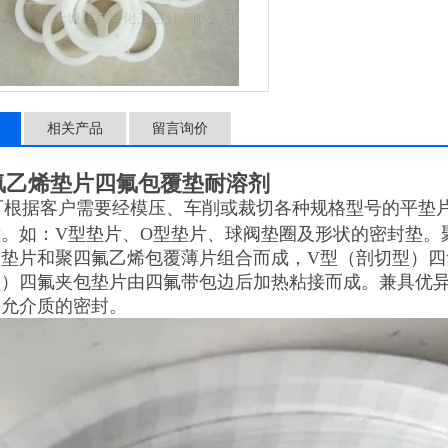
相关产品
留言询价
氟乙烯垫片四氟包覆垫耐溶剂
可根据客户需要经模压、车削或裁切各种规格型号的平垫
片。如：V型垫片、O型垫片、球阀垫圈及形状的密封垫。
软垫片和聚四氟乙烯包覆薄片组合而成，V型（剖切型）四
型）四氟夹包垫片由四氟带包边后加热粘接而成。兼具优
不允介质的密封。