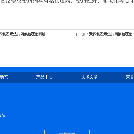
管路螺纹密封剂具有粘接度高、密封性好、耐老化等点.
剂。
聚四氟乙烯垫片四氟包覆垫耐油
下一篇：
聚四氟乙烯垫片四氟包覆垫
动态
产品中心
技术文章
荣
登陆