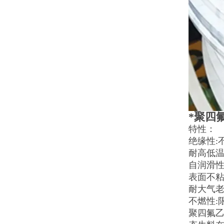
*聚四
特性：
绝缘性:
耐高低温
自润滑性
表面不粘
耐大气老
不燃性:
聚四氟