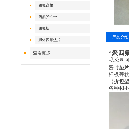
四氟盘根
四氟弹性带
四氟板
产品介绍
膨体四氟垫片
*聚四
查看更多
我公司
密封垫
棉板等
（折包
各种和