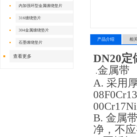
内加强环型金属缠绕垫片
316缠绕垫片
304金属缠绕垫片
产品介绍
相
石墨缠绕垫片
DN20
查看更多
金属带
.
A. 采用厚
08F0Cr13
00Cr1
B. 金
净，不应