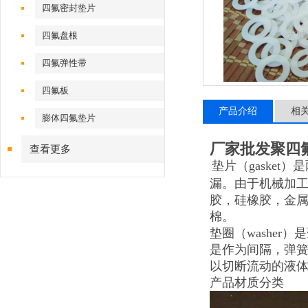
四氟密封垫片
四氟盘根
四氟弹性带
四氟板
产品介绍
相
膨体四氟垫片
厂家批发聚四
查看更多
垫片（gaske
漏。由于机械加
胶，硅橡胶，金属
棉。
垫圈（washe
是作为间隔，弹簧
以切断流动的液
产品材质分类