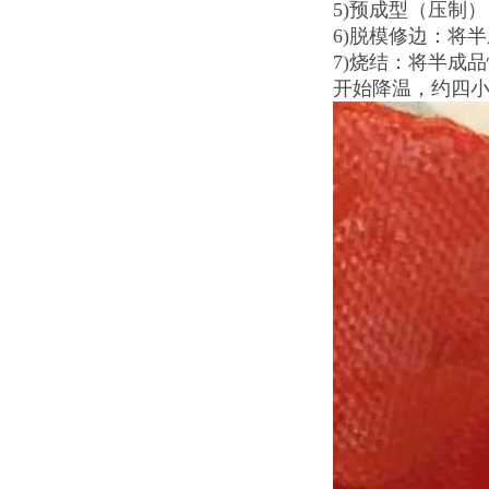
5)预成型（压制
6)脱模修边：将
7)烧结：将半成
开始降温，约四