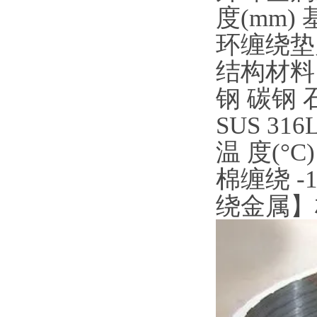
度(mm)
环缠绕垫片
结构材料：
钢 碳钢 石
SUS 316
温 度(°C
棉缠绕 -1
绕金属】