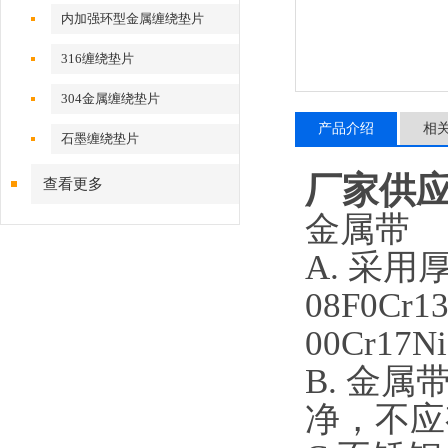
内加强环型金属缠绕垫片
316缠绕垫片
304金属缠绕垫片
产品介绍
相
石墨缠绕垫片
厂家供应
查看更多
金属带
A. 采用厚
08F0Cr13
00Cr1
B. 金
净，不应