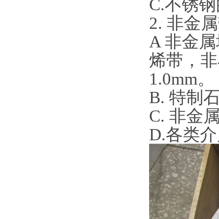
C.不锈钢
2. 非金
A 非金
烯带，非
1.0mm。
B. 特制
C. 非金
D.各类