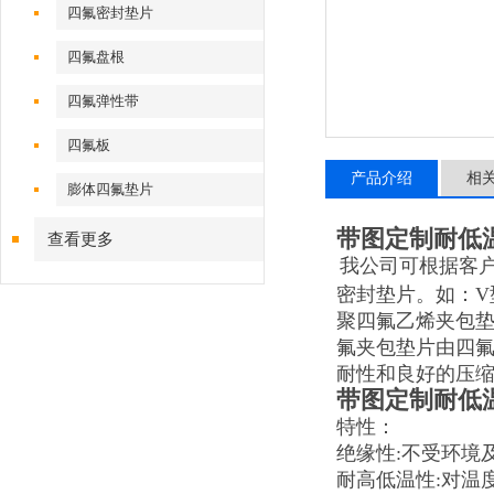
四氟密封垫片
四氟盘根
四氟弹性带
四氟板
产品介绍
相
膨体四氟垫片
带图定制耐低
查看更多
我公司可根据客
密封垫片。如：V
聚四氟乙烯夹包
氟夹包垫片由四
耐性和良好的压
带图定制耐低
特性：
绝缘性:不受环境
耐高低温性:对温度