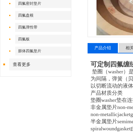
四氟密封垫片
四氟盘根
四氟弹性带
四氟板
产品介绍
相
膨体四氟垫片
可定制四氟缠
查看更多
垫圈（washe
为间隔，弹簧（
以切断流动的液
产品材质分类
垫圈washer垫
非金属垫片non-
non-metallic
半金属垫片semi
spiralwoun