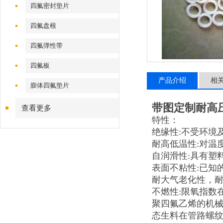
四氟密封垫片
四氟盘根
四氟弹性带
四氟板
产品介绍
相
膨体四氟垫片
带图定制耐高
查看更多
特性：
绝缘性:不受环境
耐高低温性:对温度
自润滑性:具有塑
表面不粘性:已知
耐大气老化性，耐
不燃性:限氧指数在
聚四氟乙烯的机
态生料在管路螺纹