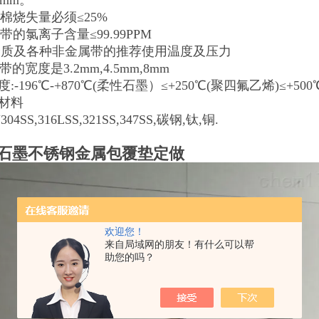
.0mm。
石棉烧失量必须≤25%
带的氯离子含量≤99.99PPM
介质及各种非金属带的推荐使用温度及压力
带的宽度是3.2mm,4.5mm,8mm
度:-196℃-+870℃(柔性石墨）≤+250℃(聚四氟乙烯)≤+50
环材料
4SS,316LSS,321SS,347SS,碳钢,钛,铜.
石墨不锈钢金属包覆垫定做
欢迎您！
来自局域网的朋友！有什么可以帮
助您的吗？