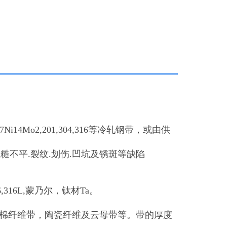
,00Cr17Ni14Mo2,201,304,316等冷轧钢带，或由供
糙不平.裂纹.划伤.凹坑及锈斑等缺陷
16,316L,蒙乃尔，钛材Ta。
棉纤维带，陶瓷纤维及云母带等。带的厚度