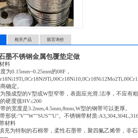
相关产品
留言询价
石墨不锈钢金属包覆垫定做
带材料
度为0.15mm~0.25mm的08F，
Cr18Ni19Ti,0Cr18Ni9Ti,00Cr18Ni10,0Cr18Ni12Mo2Ti
协商确定。
带为预成型的V型或W型窄带，表面应光滑.洁净，不应有粗
的硬度值HV≤200
带的宽度是3.2mm,4.5mm,8mm,W型的钢带可以更厚。
形状:"V""W""SUS""U"。不锈钢带材质:A3,304,304L,3
属带材料
属填充为特制的石棉带，柔性石墨带，聚四氟乙烯带，非石