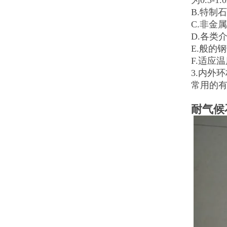
为0.3-1
B.特制
C.非金属
D.各类
E.般的钢
F.适应温
3.内外
常用的有30
耐气候