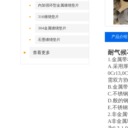
内加强环型金属缠绕垫片
316缠绕垫片
304金属缠绕垫片
产品介绍
石墨缠绕垫片
耐气候
查看更多
1.金属
A.采用厚
0Cr13,0
需双方
B.金属
C.不锈钢
D.般的钢
E.不锈钢带
2.非金
A非金