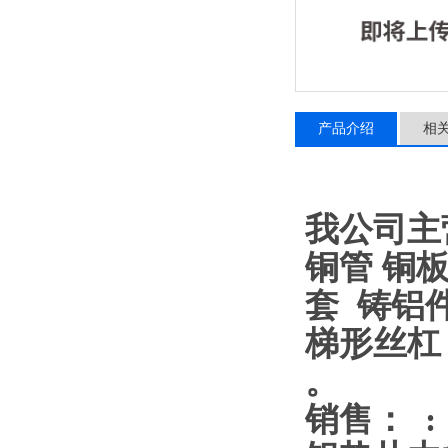
产品介绍
相
我公司主
铜管 铜板
套 铸铝
梯形丝杠
。
销售： :