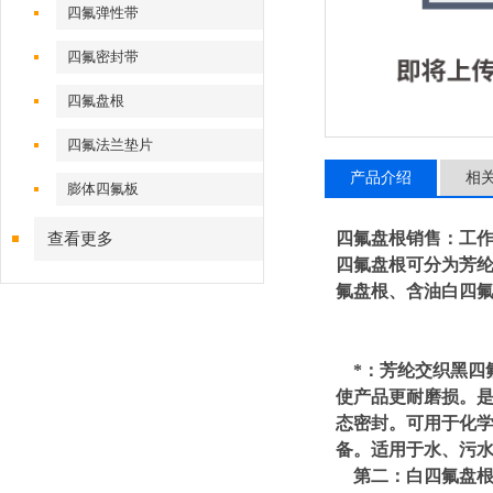
四氟弹性带
四氟密封带
四氟盘根
四氟法兰垫片
产品介绍
相
膨体四氟板
四氟盘根销售：工作
查看更多
四氟盘根可分为芳
氟盘根、含油白四
*：芳纶交织黑四
使产品更耐磨损。
态密封。可用于化
备。适用于水、污
第二：白四氟盘根