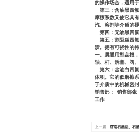
的操作场合，适用
第三：含油黑四氟
摩檫系数又使它具有
汽、溶剂等介质的
第四：无油黑四氟
第五：割裂丝四氟
渍。拥有可挠性的
一。属通用型盘根
轴、杆、活塞、阀
第六：含油白四氟盘
体积。它的低磨擦
于介质中的机械密封
销售部： 销售部张
工作
上一篇：
济南石墨垫、石