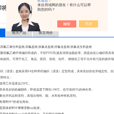
欢迎您！
来自局域网的朋友！有什么可以帮
助您的吗？
相关产品
留言询价
四氟乙烯生料盘根,四氟盘根,铁氟龙盘根,特氟龙盘根,铁氟龙生料盘根
纯聚四氟乙烯纤维编织而成的，不经PTFE乳液及润滑油脂处理。因是由实心编织而具
防粘贴性。可用于化工、食品、医药、造纸、化纤、 精细化工等不允许有污染的操作
织（浸渍）盘根采用F4生料带经编织（浸渍）定型而成，具有良好的化学稳定性、自
优势特点：
—使用工作温度达250℃。
—具有良好的机械韧性；即使温度下降到-196℃，也可保持5%的伸长率。
多数化学药品和溶剂，表现出惰性、能、水和各种有机溶剂。
—有塑料中*的老化寿命。
—是固体材料中摩擦系数zui低者。