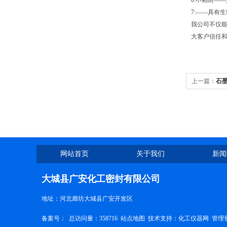
6:不粘附—
7:——具有
我公司不仅能
大客户信任和
上一篇：
石
网站首页
关于我们
新闻
大城县广安化工密封有限公司
地址：河北廊坊大城县广安开发区
备案号：
总访问量：358716
站点地图
技术支持：
化工仪器网
管理