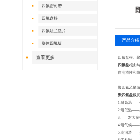
四氟密封带
四氟盘根
四氟法兰垫片
产品介绍
膨体四氟板
查看更多
四氟盘根、聚
四氟盘根
由
自润滑性和
聚四氟乙烯编
聚四氟盘根
1:耐高温—
2:耐低温—
3:——对大
4:耐气候—
5:高润滑—