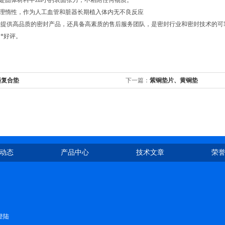
—是固体材料中zui小的表面张力，不粘附任何物质。
生理惰性，作为人工血管和脏器长期植入体内无不良反应
提供高品质的密封产品，还具备高素质的售后服务团队，是密封行业和密封技术的可
*好评。
墨复合垫
下一篇：
紫铜垫片、黄铜垫
动态
产品中心
技术文章
荣
登陆