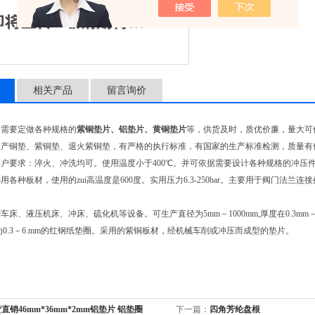
相关产品
留言询价
的需要定做各种规格的
紫铜垫片、铝垫片、黄铜垫片
等，供货及时，质优价廉，量大可
生产铜垫、紫铜垫、退火紫铜垫，有严格的执行标准，有国家的生产标准检测，质量有
户要求：淬火、冲洗均可。使用温度小于400℃。并可依据需要设计各种规格的冲压
各种板材，使用的zui高温度是600度。实用压力6.3-250bar。主要用于阀门法兰连接处
车床、液压机床、冲床、硫化机等设备。可生产直径为5mm－1000mm,厚度在0.3m
厚度为0.3－6.mm的红钢纸垫圈。采用的紫铜板材，经机械车削或冲压而成型的垫片。
直销46mm*36mm*2mm铝垫片 铝垫圈
下一篇：
四角芳纶盘根