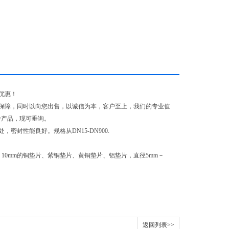
优惠！
保障，同时以向您出售，以诚信为本，客户至上，我们的专业值
件产品，现可垂询。
，密封性能良好。规格从DN15-DN900.
m－10mm的铜垫片、紫铜垫片、黄铜垫片、铝垫片，直径5mm－
返回列表>>