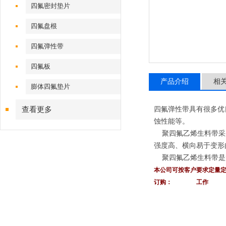
四氟密封垫片
四氟盘根
四氟弹性带
四氟板
产品介绍
相
膨体四氟垫片
查看更多
四氟弹性带具有很多优良
蚀性能等。
聚四氟乙烯生料带采用
强度高、横向易于变形
聚四氟乙烯生料带是
本公司可按客户要求定量
订购： 工作