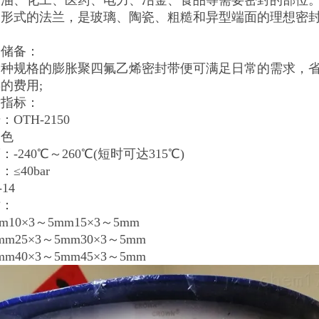
石油、化工、医药、电力、冶金、食品等需要密封的部位
形式的法兰，是玻璃、陶瓷、粗糙和异型端面的理想密封
储储备：
三种规格的膨胀聚四氟乙烯密封带便可满足日常的需求，
的费用;
术指标：
OTH-2150
白色
-240℃～260℃(短时可达315℃)
≤40bar
14
寸：
m10×3～5mm15×3～5mm
mm25×3～5mm30×3～5mm
mm40×3～5mm45×3～5mm