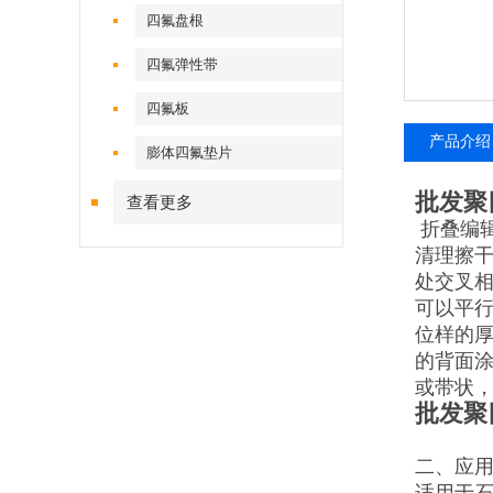
四氟盘根
四氟弹性带
四氟板
产品介绍
膨体四氟垫片
批发聚
查看更多
折叠编
清理擦
处交叉相
可以平行
位样的厚
的背面
或带状
批发聚
二、应