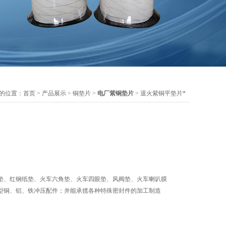
的位置：
首页
>
产品展示
>
铜垫片
>
电厂紫铜垫片
> 退火紫铜平垫片*
垫、红钢纸垫、火车六角垫、火车四眼垫、风阀垫、火车喇叭膜
型铜、铝、铁冲压配件；并能承揽各种特殊密封件的加工制造