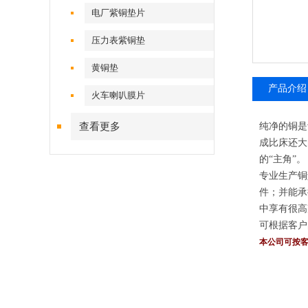
电厂紫铜垫片
压力表紫铜垫
黄铜垫
产品介绍
火车喇叭膜片
查看更多
纯净的铜是
成比床还大
的“主角”。
专业生产铜
件；并能承
中享有很高
可根据客户
本公司可按