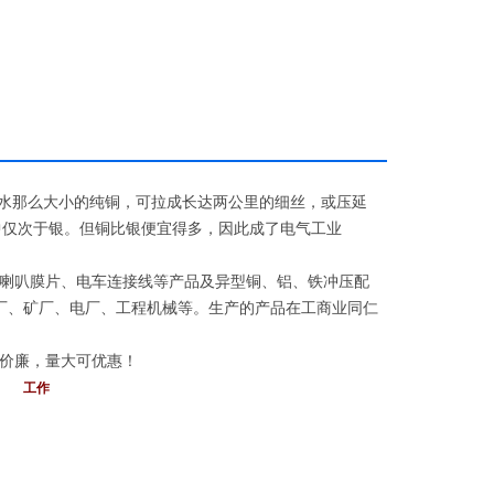
一滴水那么大小的纯铜，可拉成长达两公里的细丝，或压延
中仅次于银。但铜比银便宜得多，因此成了电气工业
喇叭膜片、电车连接线等产品及异型铜、铝、铁冲压配
钢厂、矿厂、电厂、工程机械等。生产的产品在工商业同仁
价廉，量大可优惠！
： 工作