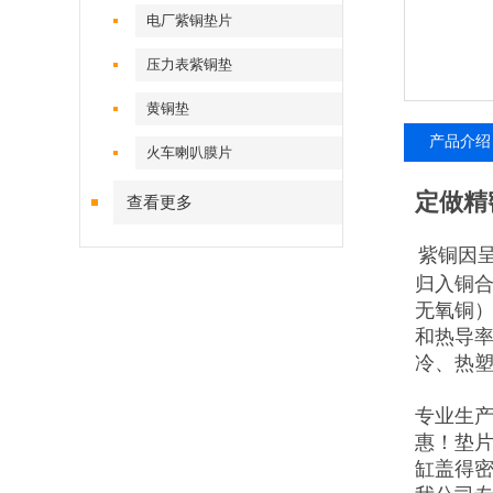
电厂紫铜垫片
压力表紫铜垫
黄铜垫
产品介绍
火车喇叭膜片
定做精
查看更多
紫铜因
归入铜合
无氧铜）
和热导
冷、热塑
专业生
惠！垫
缸盖得