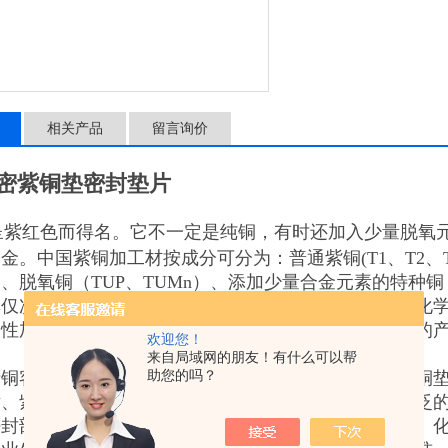
相关产品
留言询价
密紫铜垫密封垫片
呈紫红色而得名。它不一定是纯铜，有时还加入少量脱氧元
金。中国紫铜加工材按成分可分为：普通紫铜(T1、T2、T3
、脱氧铜（TUP、TUMn）、添加少量合金元素的特种
率仅次于银，广泛用于制作导电、导热器材。紫铜用于化
性加工制成各种半成品和成品。20世纪70年代，紫铜的
欢迎您！
来自局域网的朋友！有什么可以帮
产铜客户的需要定做各种规格的紫铜垫片、铝垫片、黄铜
助您的吗？
片、紫铜垫片、黄铜垫片、红钢纸垫片、铝垫片等，广泛
密封部位和汽车、铁路机车、船舶、钢厂、矿厂、电厂、