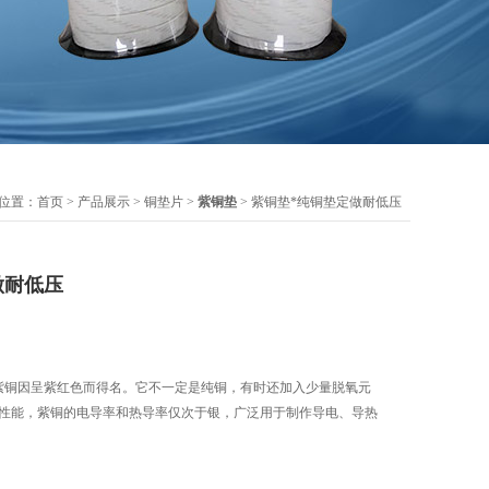
位置：
首页
>
产品展示
>
铜垫片
>
紫铜垫
> 紫铜垫*纯铜垫定做耐低压
做耐低压
 紫铜因呈紫红色而得名。它不一定是纯铜，有时还加入少量脱氧元
和性能，紫铜的电导率和热导率仅次于银，广泛用于制作导电、导热