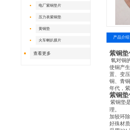
电厂紫铜垫片
压力表紫铜垫
黄铜垫
产品介绍
火车喇叭膜片
紫铜垫
查看更多
氧对铜
使铜产
置、变
铜、青铜
年代，
紫铜垫
紫铜垫
理。
加较环除
好殊材