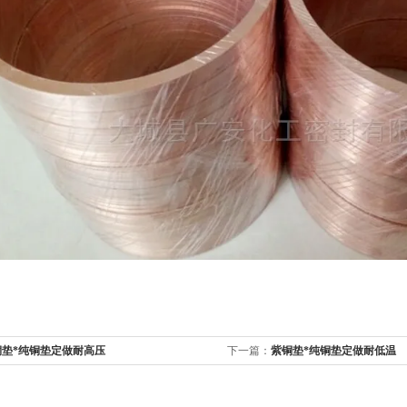
铜垫*纯铜垫定做耐高压
下一篇：
紫铜垫*纯铜垫定做耐低温