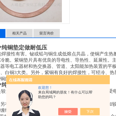
相关产品
留言询价
*纯铜垫定做耐低压
的焊接性有害。铋或铅与铜生成低熔点共晶，使铜产生热
生冷脆。紫铜垫片具有优良的导电性、导热性、延展性。
压器等电工器材和热交换器、管道、太阳能加热装置的平
、白铜3大类。另外，紫铜有良好的焊接性，可经冷、热塑
紫铜的产量超过了其他各类铜合金的总产量。
*纯铜垫定做耐低压
欢迎您！
是较为理想的密封材料，而且紫铜导电性较好，所以深受
来自局域网的朋友！有什么可以帮
助您的吗？
另有协议外，内加较环材料应与金属带材料相同，外加较
质缠绕垫片