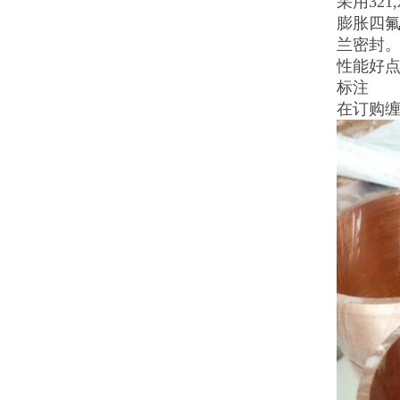
采用32
膨胀四
兰密封
性能好点
标注
在订购