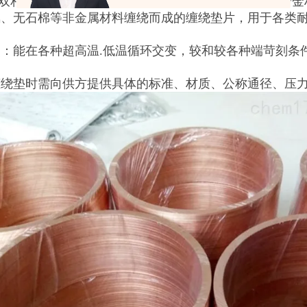
1,双相钢，蒙乃尔,铟科镍,哈氏合金,钛等好殊不锈钢或
氟、无石棉等非金属材料缠绕而成的缠绕垫片，用于各类
。
：能在各种超高温.低温循环交变，较和较各种端苛刻条
缠绕垫时需向供方提供具体的标准、材质、公称通径、压