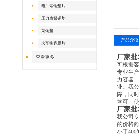
电厂紫铜垫片
压力表紫铜垫
黄铜垫
产品介绍
火车喇叭膜片
厂家批
查看更多
可根据
专业生
力容器
业。我
障，同
均可。使
厂家批
我公司
的价格
小于40