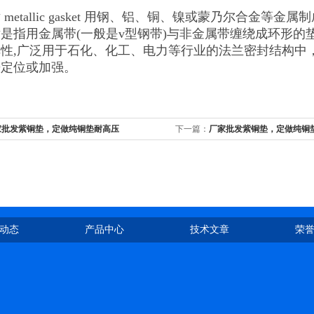
metallic gasket 用钢、铝、铜、镍或蒙乃尔合金等金
是指用金属带(一般是v型钢带)与非金属带缠绕成环形的
性,广泛用于石化、化工、电力等行业的法兰密封结构中
来定位或加强。
家批发紫铜垫，定做纯铜垫耐高压
下一篇：
厂家批发紫铜垫，定做纯铜
动态
产品中心
技术文章
荣