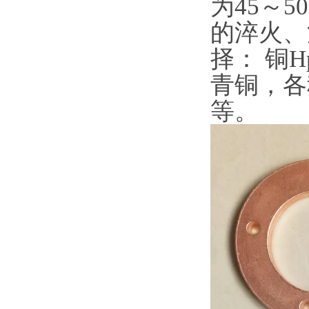
为45～
的淬火、
择： 铜Hp
青铜，各
等。