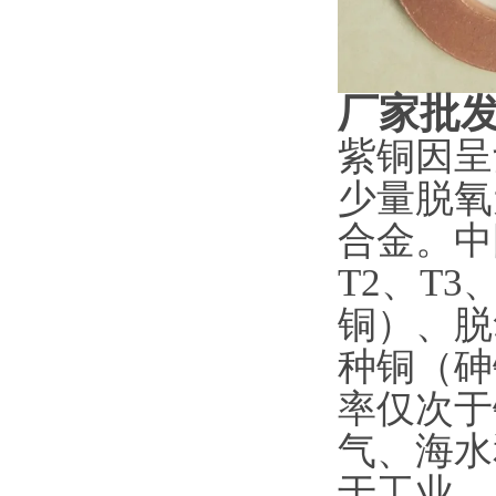
厂家批
紫铜因呈
少量脱氧
合金。中
T2、T3
铜）、脱
种铜（砷
率仅次于
气、海水
于工业。