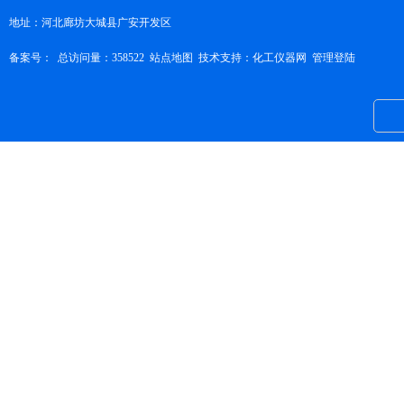
地址：河北廊坊大城县广安开发区
备案号：
总访问量：358522
站点地图
技术支持：
化工仪器网
管理登陆