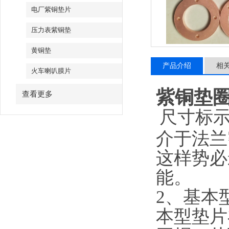
电厂紫铜垫片
压力表紫铜垫
黄铜垫
产品介绍
相
火车喇叭膜片
紫铜垫
查看更多
尺寸标示
介于法兰
这样势必
能。
2、基本
本型垫片