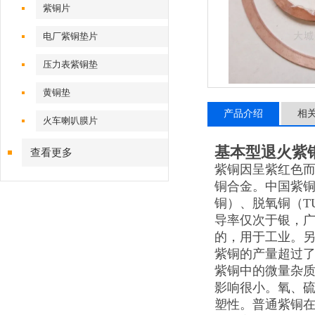
紫铜片
电厂紫铜垫片
压力表紫铜垫
黄铜垫
产品介绍
相
火车喇叭膜片
基本型退火紫
查看更多
紫铜因呈紫红色而
铜合金。中国紫铜加
铜）、脱氧铜（T
导率仅次于银，
的，用于工业。另
紫铜的产量超过
紫铜中的微量杂质
影响很小。氧、硫
塑性。普通紫铜在