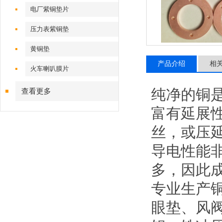
电厂紫铜垫片
压力表紫铜垫
黄铜垫
产品介绍
相
火车喇叭膜片
纯净的铜是
查看更多
富有延展
丝，或压
导电性能
多，因此成
专业生产
眼垫、风