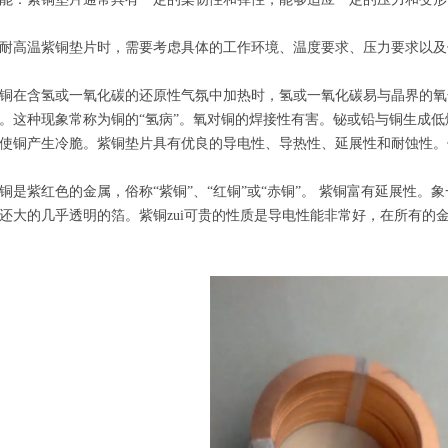
高温紫铜垫片时，需要考虑具体的工作环境、温度要求、压力要求以及
含氢或一氧化碳的还原性气氛中加热时，氢或一氧化碳易与晶界的氧化亚
。这种现象常称为铜的“氢病”。氧对铜的焊接性有害。铋或铅与铜生成
使铜产生冷脆。紫铜垫片具有优良的导电性、导热性、延展性和耐蚀性。
紫红色的金属，俗称“紫铜”、“红铜”或“赤铜”。 紫铜富有延展性。
还大的几乎透明的箔。紫铜zui可贵的性质是导电性能非常好，在所有的