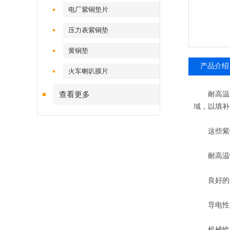
电厂紫铜垫片
压力表紫铜垫
黄铜垫
产品介绍
火车喇叭膜片
查看更多
耐高温紫
域，以填补
这些紫铜
耐高温性
良好的导
导电性：
机械性能