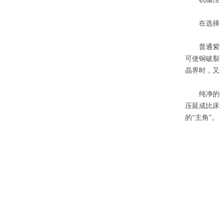
在选择耐
普通紫铜在
可使铜破裂
晶界时，又
纯净的铜是
压延成比床
的“主角”。