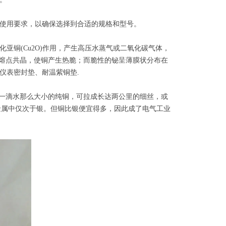
使用要求，以确保选择到合适的规格和型号。
铜(Cu2O)作用，产生高压水蒸气或二氧化碳气体，
低熔点共晶，使铜产生热脆；而脆性的铋呈薄膜状分布在
仪表密封垫、耐温紫铜垫.
象一滴水那么大小的纯铜，可拉成长达两公里的细丝，或
金属中仅次于银。但铜比银便宜得多，因此成了电气工业